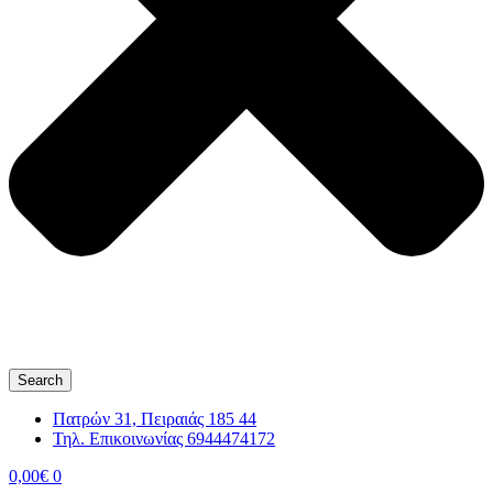
Search
Πατρών 31, Πειραιάς 185 44
Τηλ. Επικοινωνίας 6944474172
0,00
€
0