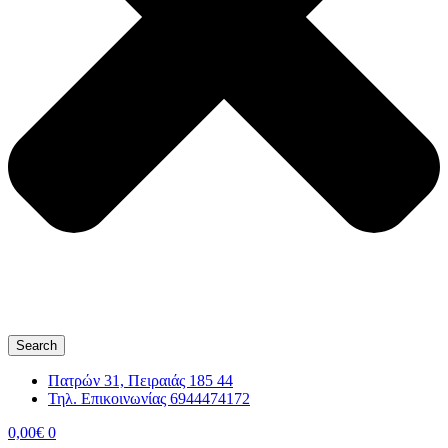
Search
Πατρών 31, Πειραιάς 185 44
Τηλ. Επικοινωνίας 6944474172
0,00
€
0