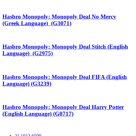
Hasbro Monopoly: Monopoly Deal No Mercy
(Greek Language) (G3071)
Hasbro Monopoly: Monopoly Deal Stitch (English
Language) (G2975)
Hasbro Monopoly: Monopoly Deal FIFA (English
Language) (G3239)
Hasbro Monopoly: Monopoly Deal Harry Potter
(English Language) (G0717)
21 1013 6509