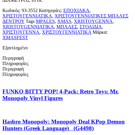
ΔΙΑΜΕΤΡΟΣ 10 εκ.
Κωδικός:
93-3552
Κατηγορίες:
ΕΠΟΧΙΑΚΑ
,
ΧΡΙΣΤΟΥΓΕΝΝΙΑΤΙΚΑ
,
ΧΡΙΣΤΟΥΓΕΝΝΙΑΤΙΚΕΣ ΜΠΑΛΕΣ
ΔΕΝΤΡΟΥ
Tags
MPALES
,
XMAS
,
XRISTOYGENNA
,
XRISTOYGENNIATIKA
,
ΜΠΑΛΕΣ
,
ΣΤΟΛΙΔΙΑ
,
ΧΡΙΣΤΟΥΓΕΝΝΑ
,
ΧΡΙΣΤΟΥΓΕΝΝΙΑΤΙΚΑ
Μάρκα:
XMASFEST
Εξαντλημένο
Περιγραφή
Πληροφορίες
Περιγραφή
Πληροφορίες
FUNKO BITTY POP! 4-Pack: Retro Toys: Mr.
Monopoly Vinyl Figures
Hasbro Monopoly: Monopoly Deal KPop Demon
Hunters (Greek Language) (G4498)