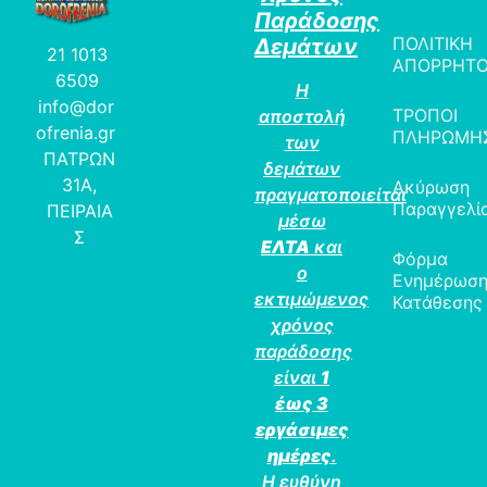
Παράδοσης
ΠΟΛΙΤΙΚΗ
Δεμάτων
21 1013
ΑΠΟΡΡΗΤ
6509
Η
info@dor
ΤΡΟΠΟΙ
αποστολή
ofrenia.gr
ΠΛΗΡΩΜΗ
των
ΠΑΤΡΩΝ
δεμάτων
31Α,
Ακύρωση
πραγματοποιείται
Παραγγελί
ΠΕΙΡΑΙΑ
μέσω
Σ
ΕΛΤΑ
και
Φόρμα
ο
Ενημέρωσ
εκτιμώμενος
Κατάθεσης
χρόνος
παράδοσης
είναι
1
έως 3
εργάσιμες
ημέρες
.
Η ευθύνη