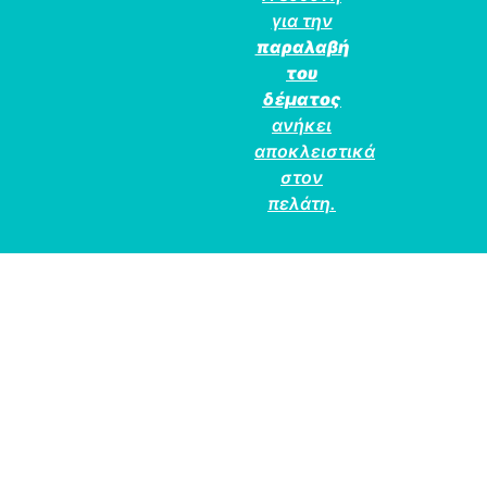
για την
παραλαβή
του
δέματος
ανήκει
αποκλειστικά
στον
πελάτη.