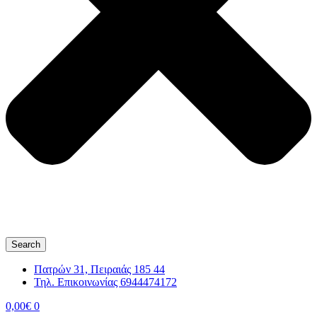
Search
Πατρών 31, Πειραιάς 185 44
Τηλ. Επικοινωνίας 6944474172
0,00
€
0