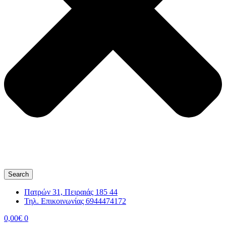
Search
Πατρών 31, Πειραιάς 185 44
Τηλ. Επικοινωνίας 6944474172
0,00
€
0