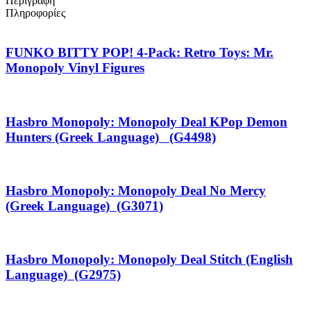
Περιγραφή
Πληροφορίες
FUNKO BITTY POP! 4-Pack: Retro Toys: Mr.
Monopoly Vinyl Figures
Hasbro Monopoly: Monopoly Deal KPop Demon
Hunters (Greek Language) (G4498)
Hasbro Monopoly: Monopoly Deal No Mercy
(Greek Language) (G3071)
Hasbro Monopoly: Monopoly Deal Stitch (English
Language) (G2975)