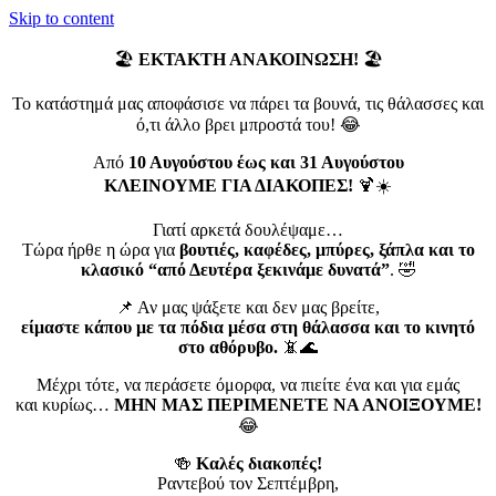
Skip to content
🏖️
ΕΚΤΑΚΤΗ ΑΝΑΚΟΙΝΩΣΗ!
🏖️
Το κατάστημά μας αποφάσισε να πάρει τα βουνά, τις θάλασσες και
ό,τι άλλο βρει μπροστά του! 😂
Από
10 Αυγούστου έως και 31 Αυγούστου
ΚΛΕΙΝΟΥΜΕ ΓΙΑ ΔΙΑΚΟΠΕΣ!
🍹☀️
Γιατί αρκετά δουλέψαμε…
Τώρα ήρθε η ώρα για
βουτιές, καφέδες, μπύρες, ξάπλα και το
κλασικό “από Δευτέρα ξεκινάμε δυνατά”
. 🤣
📌 Αν μας ψάξετε και δεν μας βρείτε,
είμαστε κάπου με τα πόδια μέσα στη θάλασσα και το κινητό
στο αθόρυβο.
📵🌊
Μέχρι τότε, να περάσετε όμορφα, να πιείτε ένα και για εμάς
και κυρίως…
ΜΗΝ ΜΑΣ ΠΕΡΙΜΕΝΕΤΕ ΝΑ ΑΝΟΙΞΟΥΜΕ!
😂
🍻
Καλές διακοπές!
Ραντεβού τον Σεπτέμβρη,