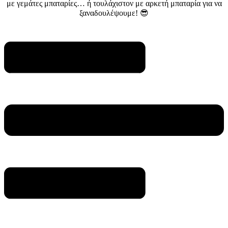
με γεμάτες μπαταρίες… ή τουλάχιστον με αρκετή μπαταρία για να
ξαναδουλέψουμε! 😎