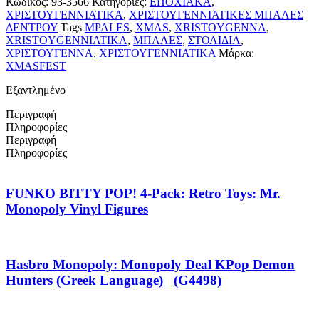
Κωδικός:
93-3566
Κατηγορίες:
ΕΠΟΧΙΑΚΑ
,
ΧΡΙΣΤΟΥΓΕΝΝΙΑΤΙΚΑ
,
ΧΡΙΣΤΟΥΓΕΝΝΙΑΤΙΚΕΣ ΜΠΑΛΕΣ
ΔΕΝΤΡΟΥ
Tags
MPALES
,
XMAS
,
XRISTOYGENNA
,
XRISTOYGENNIATIKA
,
ΜΠΑΛΕΣ
,
ΣΤΟΛΙΔΙΑ
,
ΧΡΙΣΤΟΥΓΕΝΝΑ
,
ΧΡΙΣΤΟΥΓΕΝΝΙΑΤΙΚΑ
Μάρκα:
XMASFEST
Εξαντλημένο
Περιγραφή
Πληροφορίες
Περιγραφή
Πληροφορίες
FUNKO BITTY POP! 4-Pack: Retro Toys: Mr.
Monopoly Vinyl Figures
Hasbro Monopoly: Monopoly Deal KPop Demon
Hunters (Greek Language) (G4498)