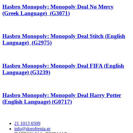
Hasbro Monopoly: Monopoly Deal No Mercy
(Greek Language) (G3071)
Hasbro Monopoly: Monopoly Deal Stitch (English
Language) (G2975)
Hasbro Monopoly: Monopoly Deal FIFA (English
Language) (G3239)
Hasbro Monopoly: Monopoly Deal Harry Potter
(English Language) (G0717)
21 1013 6509
info@dorofrenia.gr