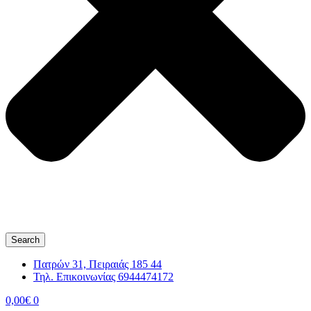
Search
Πατρών 31, Πειραιάς 185 44
Τηλ. Επικοινωνίας 6944474172
0,00
€
0