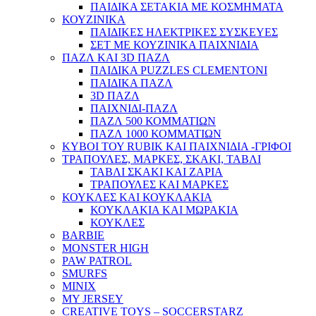
ΠΑΙΔΙΚΑ ΣΕΤΑΚΙΑ ΜΕ ΚΟΣΜΗΜΑΤΑ
ΚΟΥΖΙΝΙΚΑ
ΠΑΙΔΙΚΕΣ ΗΛΕΚΤΡΙΚΕΣ ΣΥΣΚΕΥΕΣ
ΣΕΤ ΜΕ ΚΟΥΖΙΝΙΚΑ ΠΑΙΧΝΙΔΙΑ
ΠΑΖΛ ΚΑΙ 3D ΠΑΖΛ
ΠΑΙΔΙΚΑ PUZZLES CLEMENTONI
ΠΑΙΔΙΚΑ ΠΑΖΛ
3D ΠΑΖΛ
ΠΑΙΧΝΙΔΙ-ΠΑΖΛ
ΠΑΖΛ 500 ΚΟΜΜΑΤΙΩΝ
ΠΑΖΛ 1000 ΚΟΜΜΑΤΙΩΝ
ΚΥΒΟΙ ΤΟΥ RUBIK ΚΑΙ ΠΑΙΧΝΙΔΙΑ -ΓΡΙΦΟΙ
ΤΡΑΠΟΥΛΕΣ, ΜΑΡΚΕΣ, ΣΚΑΚΙ, ΤΑΒΛΙ
ΤΑΒΛΙ ΣΚΑΚΙ ΚΑΙ ΖΑΡΙΑ
ΤΡΑΠΟΥΛΕΣ ΚΑΙ ΜΑΡΚΕΣ
ΚΟΥΚΛΕΣ ΚΑΙ ΚΟΥΚΛΑΚΙΑ
ΚΟΥΚΛΑΚΙΑ ΚΑΙ ΜΩΡΑΚΙΑ
ΚΟΥΚΛΕΣ
BARBIE
MONSTER HIGH
PAW PATROL
SMURFS
MINIX
MY JERSEY
CREATIVE TOYS – SOCCERSTARZ