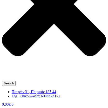
Search
Πατρών 31, Πειραιάς 185 44
Τηλ. Επικοινωνίας 6944474172
0,00
€
0