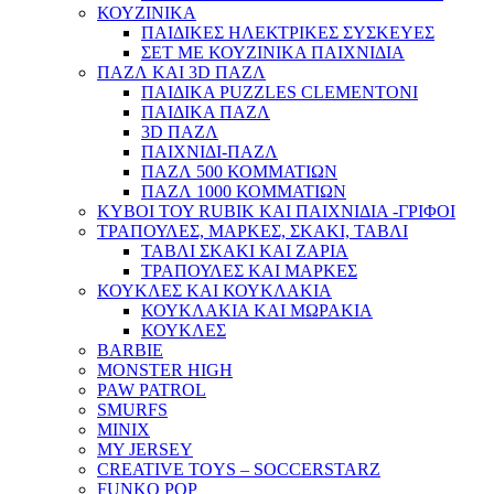
ΚΟΥΖΙΝΙΚΑ
ΠΑΙΔΙΚΕΣ ΗΛΕΚΤΡΙΚΕΣ ΣΥΣΚΕΥΕΣ
ΣΕΤ ΜΕ ΚΟΥΖΙΝΙΚΑ ΠΑΙΧΝΙΔΙΑ
ΠΑΖΛ ΚΑΙ 3D ΠΑΖΛ
ΠΑΙΔΙΚΑ PUZZLES CLEMENTONI
ΠΑΙΔΙΚΑ ΠΑΖΛ
3D ΠΑΖΛ
ΠΑΙΧΝΙΔΙ-ΠΑΖΛ
ΠΑΖΛ 500 ΚΟΜΜΑΤΙΩΝ
ΠΑΖΛ 1000 ΚΟΜΜΑΤΙΩΝ
ΚΥΒΟΙ ΤΟΥ RUBIK ΚΑΙ ΠΑΙΧΝΙΔΙΑ -ΓΡΙΦΟΙ
ΤΡΑΠΟΥΛΕΣ, ΜΑΡΚΕΣ, ΣΚΑΚΙ, ΤΑΒΛΙ
ΤΑΒΛΙ ΣΚΑΚΙ ΚΑΙ ΖΑΡΙΑ
ΤΡΑΠΟΥΛΕΣ ΚΑΙ ΜΑΡΚΕΣ
ΚΟΥΚΛΕΣ ΚΑΙ ΚΟΥΚΛΑΚΙΑ
ΚΟΥΚΛΑΚΙΑ ΚΑΙ ΜΩΡΑΚΙΑ
ΚΟΥΚΛΕΣ
BARBIE
MONSTER HIGH
PAW PATROL
SMURFS
MINIX
MY JERSEY
CREATIVE TOYS – SOCCERSTARZ
FUNKO POP