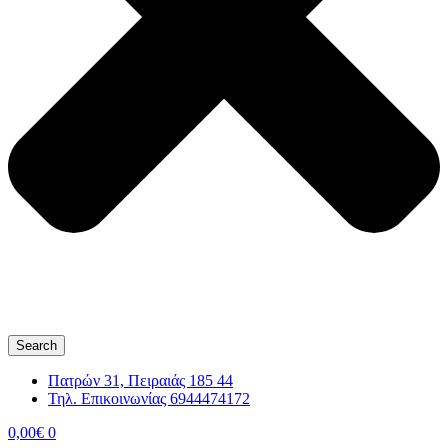
Search
Πατρών 31, Πειραιάς 185 44
Τηλ. Επικοινωνίας 6944474172
0,00
€
0