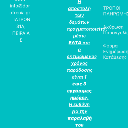
Η
info@dor
ΤΡΟΠΟΙ
αποστολή
ofrenia.gr
ΠΛΗΡΩΜΗ
των
ΠΑΤΡΩΝ
δεμάτων
31Α,
Ακύρωση
πραγματοποιείται
Παραγγελί
ΠΕΙΡΑΙΑ
μέσω
Σ
ΕΛΤΑ
και
Φόρμα
ο
Ενημέρωσ
εκτιμώμενος
Κατάθεσης
χρόνος
παράδοσης
είναι
1
έως 3
εργάσιμες
ημέρες
.
Η ευθύνη
για την
παραλαβή
του