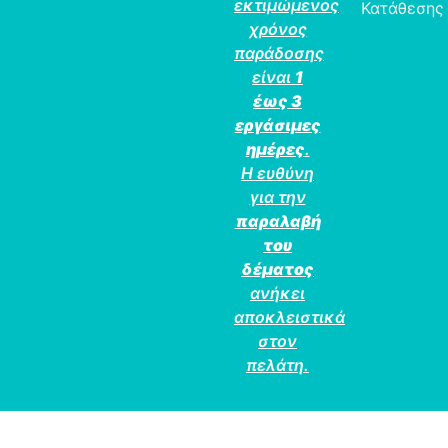
εκτιμώμενος
Κατάθεσης
χρόνος
παράδοσης
είναι
1
έως 3
εργάσιμες
ημέρες
.
Η ευθύνη
για την
παραλαβή
του
δέματος
ανήκει
αποκλειστικά
στον
πελάτη.