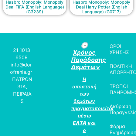
Hasbro Monopoly: Monopoly
Hasbro Monopoly: Monopoly
Deal FIFA (English Language)
Deal Harry Potter (English
(G3239)
Language) (G0717)
🕒
ΟΡΟΙ
21 1013
Χρόνος
ΧΡΗΣΗΣ
6509
Παράδοσης
info@dor
ΠΟΛΙΤΙΚΗ
Δεμάτων
ofrenia.gr
ΑΠΟΡΡΗΤ
ΠΑΤΡΩΝ
Η
ΤΡΟΠΟΙ
31Α,
αποστολή
ΠΛΗΡΩΜΗ
ΠΕΙΡΑΙΑ
των
Σ
δεμάτων
Ακύρωση
πραγματοποιείται
Παραγγελί
μέσω
ΕΛΤΑ
και
Φόρμα
ο
Ενημέρωσ