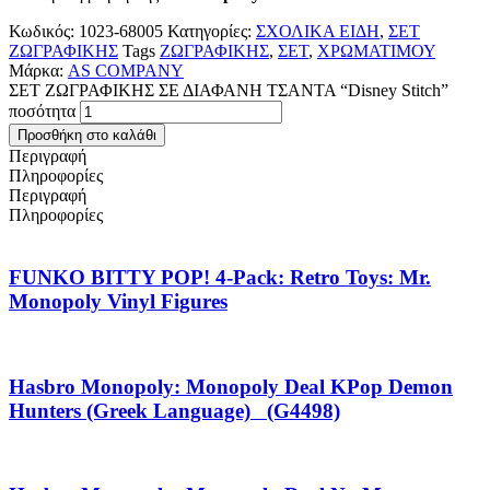
Κωδικός:
1023-68005
Κατηγορίες:
ΣΧΟΛΙΚΑ ΕΙΔΗ
,
ΣΕΤ
ΖΩΓΡΑΦΙΚΗΣ
Tags
ΖΩΓΡΑΦΙΚΗΣ
,
ΣΕΤ
,
ΧΡΩΜΑΤΙΜΟΥ
Μάρκα:
AS COMPANY
ΣΕΤ ΖΩΓΡΑΦΙΚΗΣ ΣΕ ΔΙΑΦΑΝΗ ΤΣΑΝΤΑ “Disney Stitch”
ποσότητα
Προσθήκη στο καλάθι
Περιγραφή
Πληροφορίες
Περιγραφή
Πληροφορίες
FUNKO BITTY POP! 4-Pack: Retro Toys: Mr.
Monopoly Vinyl Figures
Hasbro Monopoly: Monopoly Deal KPop Demon
Hunters (Greek Language) (G4498)