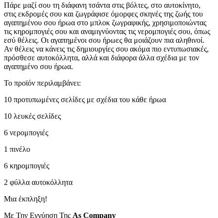
Πάρε μαζί σου τη διάφανη τσάντα στις βόλτες, στο αυτοκίνητο,
στις εκδρομές σου και ζωγράφισε όμορφες σκηνές της ζωής του
αγαπημένου σου ήρωα στο μπλοκ ζωγραφικής, χρησιμοποιώντας
τις κηρομπογιές σου και αναμιγνύοντας τις νερομπογιές σου, όπως
εσύ θέλεις. Οι αγαπημένοι σου ήρωες θα μοιάζουν πια αληθινοί.
Αν θέλεις να κάνεις τις δημιουργίες σου ακόμα πιο εντυπωσιακές,
πρόσθεσε αυτοκόλλητα, αλλά και διάφορα άλλα σχέδια με τον
αγαπημένο σου ήρωα.
To προϊόν περιλαμβάνει:
10 προτυπωμένες σελίδες με σχέδια του κάθε ήρωα
10 λευκές σελίδες
6 νερομπογιές
1 πινέλο
6 κηρομπογιές
2 φύλλα αυτοκόλλητα
Μια έκπληξη!
Με Την Εγγύηση Της
As
Company