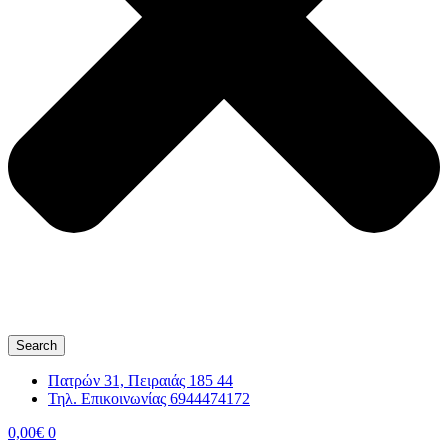
Search
Πατρών 31, Πειραιάς 185 44
Τηλ. Επικοινωνίας 6944474172
0,00
€
0