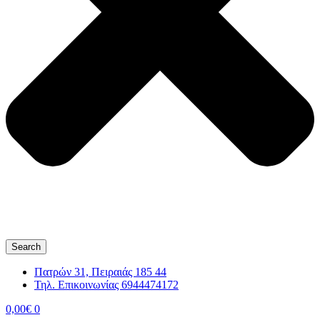
Search
Πατρών 31, Πειραιάς 185 44
Τηλ. Επικοινωνίας 6944474172
0,00
€
0