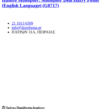
Hasbro Monopoly: Monopoly Deal Harry Potter
(English Language) (G0717)
21 1013 6509
info@dorofrenia.gr
ΠΑΤΡΩΝ 31Α, ΠΕΙΡΑΙΑΣ
🕒
Χρόνος Παράδοσης Δεμάτων