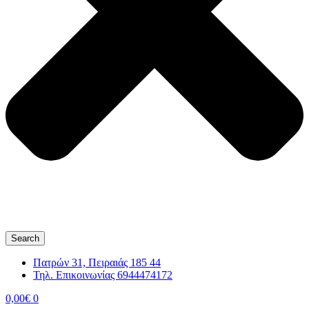
Search
Πατρών 31, Πειραιάς 185 44
Τηλ. Επικοινωνίας 6944474172
0,00
€
0