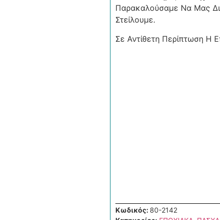
Παρακαλούσαμε Να Μας Διε
Στείλουμε.
Σε Αντίθετη Περίπτωση Η Επ
Κωδικός:
80-2142