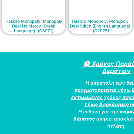
Hasbro Monopoly: Monopoly
Hasbro Monopoly: Monopoly
Deal No Mercy (Greek
Deal Stitch (English Language)
Language) (G3071)
(G2975)
🕒
Χρόνος Παρά
Δεμάτων
Η αποστολή των δε
πραγματοποιείται μέσω
εκτιμώμενος χρόνος παρά
1 έως 3 εργάσιμες 
Η ευθύνη για την
παρα
δέματος
ανήκει αποκλει
πελάτη.