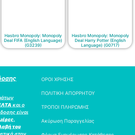
Hasbro Monopoly: Monopoly
Hasbro Monopoly: Monopoly
Deal FIFA (English Language)
Deal Harry Potter (English
(G3239)
Language) (G0717)
δοσης
ΟΡΟΙ ΧΡΗΣΗΣ
ΠΟΛΙΤΙΚΗ ΑΠΟΡΡΗΤΟΥ
μάτων
ΕΛΤΑ
και ο
ΤΡΟΠΟΙ ΠΛΗΡΩΜΗΣ
δοσης είναι
ημέρες
.
Ακύρωση Παραγγελίας
λαβή του
στικά στον
Φόρμα Ενημέρωσης Κατάθεσης