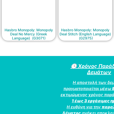
Hasbro Monopoly: Monopoly
Hasbro Monopoly: Monopoly
Deal No Mercy (Greek
Deal Stitch (English Language)
Language) (G3071)
(G2975)
🕒
Χρόνος Παρά
Δεμάτων
Η αποστολή των δε
πραγματοποιείται μέσω
εκτιμώμενος χρόνος παρά
1 έως 3 εργάσιμες 
Η ευθύνη για την
παρα
δέματος
ανήκει αποκλει