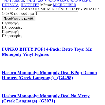
THALASSAS
,
THALASSIS
,
ΘΑΛΑΣΣAΣ
,
ΘΑΛΑΣΣΗΣ
,
ΠΕΤΣΕΤΑ
,
ΠΕΤΣΕΤΕΣ
Μάρκα:
MICROFIBER
ΠΕΤΣΕΤΑ ΘΑΛΑΣΣΗΣ ΜΕ ΜΙΚΡΟΪΝΕΣ "HAPPY WHALE"
140x70 εκ. ποσότητα
Προσθήκη στο καλάθι
Περιγραφή
Πληροφορίες
Περιγραφή
Πληροφορίες
FUNKO BITTY POP! 4-Pack: Retro Toys: Mr.
Monopoly Vinyl Figures
Hasbro Monopoly: Monopoly Deal KPop Demon
Hunters (Greek Language) (G4498)
Hasbro Monopoly: Monopoly Deal No Mercy
(Greek Language) (G3071)