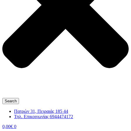
Search
Πατρών 31, Πειραιάς 185 44
Τηλ. Επικοινωνίας 6944474172
0,00
€
0