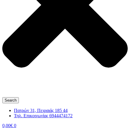
Search
Πατρών 31, Πειραιάς 185 44
Τηλ. Επικοινωνίας 6944474172
0,00
€
0