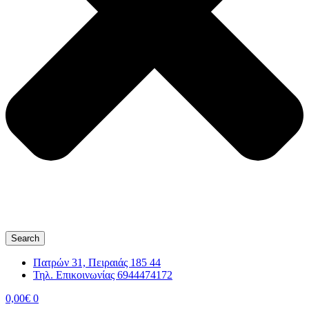
Search
Πατρών 31, Πειραιάς 185 44
Τηλ. Επικοινωνίας 6944474172
0,00
€
0