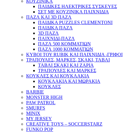
ΚΟΥΖΙΝΙΚΑ
ΠΑΙΔΙΚΕΣ ΗΛΕΚΤΡΙΚΕΣ ΣΥΣΚΕΥΕΣ
ΣΕΤ ΜΕ ΚΟΥΖΙΝΙΚΑ ΠΑΙΧΝΙΔΙΑ
ΠΑΖΛ ΚΑΙ 3D ΠΑΖΛ
ΠΑΙΔΙΚΑ PUZZLES CLEMENTONI
ΠΑΙΔΙΚΑ ΠΑΖΛ
3D ΠΑΖΛ
ΠΑΙΧΝΙΔΙ-ΠΑΖΛ
ΠΑΖΛ 500 ΚΟΜΜΑΤΙΩΝ
ΠΑΖΛ 1000 ΚΟΜΜΑΤΙΩΝ
ΚΥΒΟΙ ΤΟΥ RUBIK ΚΑΙ ΠΑΙΧΝΙΔΙΑ -ΓΡΙΦΟΙ
ΤΡΑΠΟΥΛΕΣ, ΜΑΡΚΕΣ, ΣΚΑΚΙ, ΤΑΒΛΙ
ΤΑΒΛΙ ΣΚΑΚΙ ΚΑΙ ΖΑΡΙΑ
ΤΡΑΠΟΥΛΕΣ ΚΑΙ ΜΑΡΚΕΣ
ΚΟΥΚΛΕΣ ΚΑΙ ΚΟΥΚΛΑΚΙΑ
ΚΟΥΚΛΑΚΙΑ ΚΑΙ ΜΩΡΑΚΙΑ
ΚΟΥΚΛΕΣ
BARBIE
MONSTER HIGH
PAW PATROL
SMURFS
MINIX
MY JERSEY
CREATIVE TOYS – SOCCERSTARZ
FUNKO POP