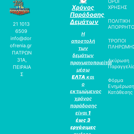
🕒
ΟΡΟΙ
Χρόνος
ΧΡΗΣΗΣ
Παράδοσης
ΠΟΛΙΤΙΚΗ
Δεμάτων
21 1013
ΑΠΟΡΡΗΤ
6509
Η
info@dor
ΤΡΟΠΟΙ
αποστολή
ofrenia.gr
ΠΛΗΡΩΜΗ
των
ΠΑΤΡΩΝ
δεμάτων
31Α,
Ακύρωση
πραγματοποιείται
Παραγγελί
ΠΕΙΡΑΙΑ
μέσω
Σ
ΕΛΤΑ
και
Φόρμα
ο
Ενημέρωσ
εκτιμώμενος
Κατάθεσης
χρόνος
παράδοσης
είναι
1
έως 3
εργάσιμες