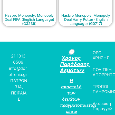
Hasbro Monopoly: Monopoly
Hasbro Monopoly: Monopoly
Deal FIFA (English Language)
Deal Harry Potter (English
(G3239)
Language) (G0717)
🕒
ΟΡΟΙ
21 1013
Χρόνος
ΧΡΗΣΗΣ
6509
Παράδοσης
info@dor
ΠΟΛΙΤΙΚΗ
Δεμάτων
ofrenia.gr
ΑΠΟΡΡΗΤ
ΠΑΤΡΩΝ
Η
ΤΡΟΠΟΙ
31Α,
αποστολή
ΠΛΗΡΩΜΗ
ΠΕΙΡΑΙΑ
των
Σ
δεμάτων
Ακύρωση
πραγματοποιείται
Παραγγελί
μέσω