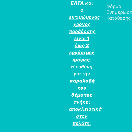
ΕΛΤΑ
και
Φόρμα
ο
Ενημέρωσ
εκτιμώμενος
Κατάθεσης
χρόνος
παράδοσης
είναι
1
έως 3
εργάσιμες
ημέρες
.
Η ευθύνη
για την
παραλαβή
του
δέματος
ανήκει
αποκλειστικά
στον
πελάτη.