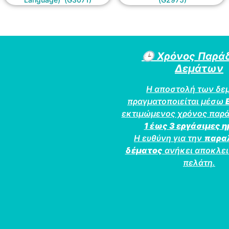
🕒
Χρόνος Παρά
Δεμάτων
Η αποστολή των δε
πραγματοποιείται μέσω
εκτιμώμενος χρόνος παρά
1 έως 3 εργάσιμες 
Η ευθύνη για την
παρα
δέματος
ανήκει αποκλει
πελάτη.