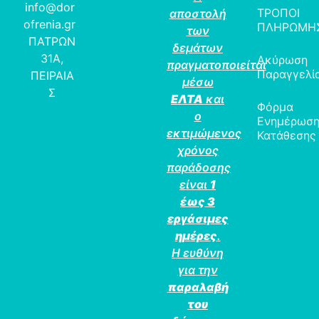
info@dor
ΤΡΟΠΟΙ
αποστολή
ofrenia.gr
ΠΛΗΡΩΜΗ
των
ΠΑΤΡΩΝ
δεμάτων
31Α,
Ακύρωση
πραγματοποιείται
Παραγγελί
ΠΕΙΡΑΙΑ
μέσω
Σ
ΕΛΤΑ
και
Φόρμα
ο
Ενημέρωσ
εκτιμώμενος
Κατάθεσης
χρόνος
παράδοσης
είναι
1
έως 3
εργάσιμες
ημέρες
.
Η ευθύνη
για την
παραλαβή
του