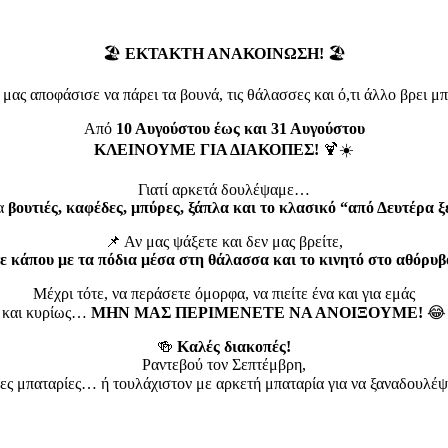
🏖️
ΕΚΤΑΚΤΗ ΑΝΑΚΟΙΝΩΣΗ!
🏖️
μας αποφάσισε να πάρει τα βουνά, τις θάλασσες και ό,τι άλλο βρει μ
Από
10 Αυγούστου έως και 31 Αυγούστου
ΚΛΕΙΝΟΥΜΕ ΓΙΑ ΔΙΑΚΟΠΕΣ!
🍹☀️
Γιατί αρκετά δουλέψαμε…
ια
βουτιές, καφέδες, μπύρες, ξάπλα και το κλασικό “από Δευτέρα 
📌 Αν μας ψάξετε και δεν μας βρείτε,
ε κάπου με τα πόδια μέσα στη θάλασσα και το κινητό στο αθόρυβ
Μέχρι τότε, να περάσετε όμορφα, να πιείτε ένα και για εμάς
και κυρίως…
ΜΗΝ ΜΑΣ ΠΕΡΙΜΕΝΕΤΕ ΝΑ ΑΝΟΙΞΟΥΜΕ!
😂
🍻
Καλές διακοπές!
Ραντεβού τον Σεπτέμβρη,
ες μπαταρίες… ή τουλάχιστον με αρκετή μπαταρία για να ξαναδουλέ