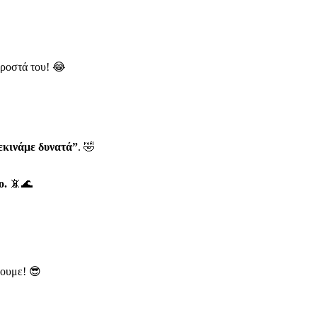
προστά του! 😂
ξεκινάμε δυνατά”
. 🤣
ο.
📵🌊
ψουμε! 😎