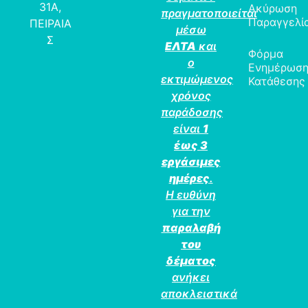
31Α,
Ακύρωση
πραγματοποιείται
Παραγγελί
ΠΕΙΡΑΙΑ
μέσω
Σ
ΕΛΤΑ
και
Φόρμα
ο
Ενημέρωσ
εκτιμώμενος
Κατάθεσης
χρόνος
παράδοσης
είναι
1
έως 3
εργάσιμες
ημέρες
.
Η ευθύνη
για την
παραλαβή
του
δέματος
ανήκει
αποκλειστικά