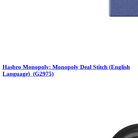
Hasbro Monopoly: Monopoly Deal Stitch (English
Language) (G2975)