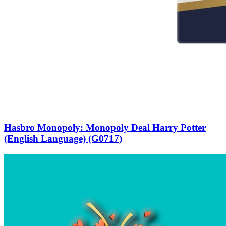
Hasbro Monopoly: Monopoly Deal Harry Potter
(English Language) (G0717)