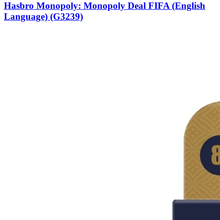
Hasbro Monopoly: Monopoly Deal FIFA (English
Language) (G3239)