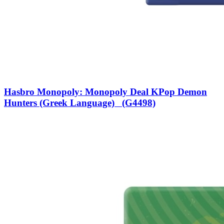
Hasbro Monopoly: Monopoly Deal KPop Demon
Hunters (Greek Language) (G4498)