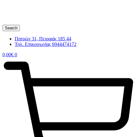
Search
Πατρών 31, Πειραιάς 185 44
Τηλ. Επικοινωνίας 6944474172
0,00
€
0