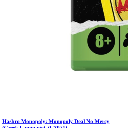
Hasbro Monopoly: Monopoly Deal No Mercy
(Greek Language) (G3071)