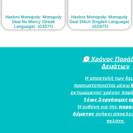
Hasbro Monopoly: Monopoly
Hasbro Monopoly: Monopoly
Deal No Mercy (Greek
Deal Stitch (English Language)
Language) (G3071)
(G2975)
🕒
Χρόνος Παρά
Δεμάτων
Η αποστολή των δε
πραγματοποιείται μέσω
εκτιμώμενος χρόνος παρά
1 έως 3 εργάσιμες 
Η ευθύνη για την
παρα
δέματος
ανήκει αποκλει
πελάτη.