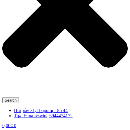
Search
Πατρών 31, Πειραιάς 185 44
Τηλ. Επικοινωνίας 6944474172
0,00
€
0