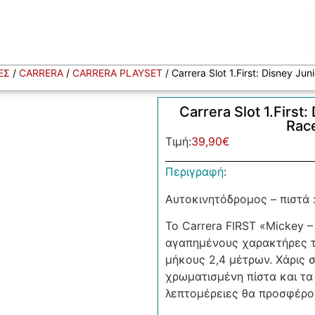
ΕΣ
/
CARRERA
/
CARRERA PLAYSET
/ Carrera Slot 1.First: Disney J
Carrera Slot 1.First
Rac
Τιμή:
39,90
€
Περιγραφή
:
Αυτοκινητόδρομος – πιστά :
Το Carrera FIRST «Mickey –
αγαπημένους χαρακτήρες τ
μήκους 2,4 μέτρων. Χάρις 
χρωματισμένη πίστα και τα
λεπτομέρειες θα προσφέρο