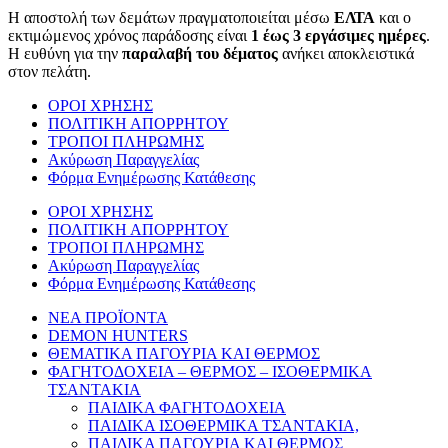
Η αποστολή των δεμάτων πραγματοποιείται μέσω
ΕΛΤΑ
και ο
εκτιμώμενος χρόνος παράδοσης είναι
1 έως 3 εργάσιμες ημέρες
.
Η ευθύνη για την
παραλαβή του δέματος
ανήκει αποκλειστικά
στον πελάτη.
ΟΡΟΙ ΧΡΗΣΗΣ
ΠΟΛΙΤΙΚΗ ΑΠΟΡΡΗΤΟΥ
ΤΡΟΠΟΙ ΠΛΗΡΩΜΗΣ
Ακύρωση Παραγγελίας
Φόρμα Ενημέρωσης Κατάθεσης
ΟΡΟΙ ΧΡΗΣΗΣ
ΠΟΛΙΤΙΚΗ ΑΠΟΡΡΗΤΟΥ
ΤΡΟΠΟΙ ΠΛΗΡΩΜΗΣ
Ακύρωση Παραγγελίας
Φόρμα Ενημέρωσης Κατάθεσης
ΝΕΑ ΠΡΟΪΟΝΤΑ
DEMON HUNTERS
ΘΕΜΑΤΙΚΑ ΠΑΓΟΥΡΙΑ ΚΑΙ ΘΕΡΜΟΣ
ΦΑΓΗΤΟΔΟΧΕΙΑ – ΘΕΡΜΟΣ – ΙΣΟΘΕΡΜΙΚΑ
ΤΣΑΝΤΑΚΙΑ
ΠΑΙΔΙΚΑ ΦΑΓΗΤΟΔΟΧΕΙΑ
ΠΑΙΔΙΚΑ ΙΣΟΘΕΡΜΙΚΑ ΤΣΑΝΤΑΚΙΑ,
ΠΑΙΔΙΚΑ ΠΑΓΟΥΡΙΑ ΚΑΙ ΘΕΡΜΟΣ