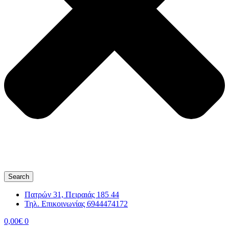
Search
Πατρών 31, Πειραιάς 185 44
Τηλ. Επικοινωνίας 6944474172
0,00
€
0