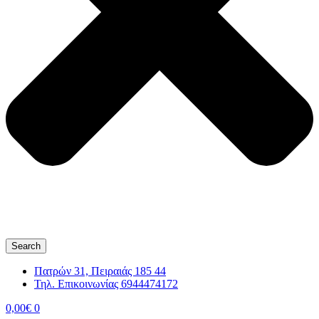
Search
Πατρών 31, Πειραιάς 185 44
Τηλ. Επικοινωνίας 6944474172
0,00
€
0