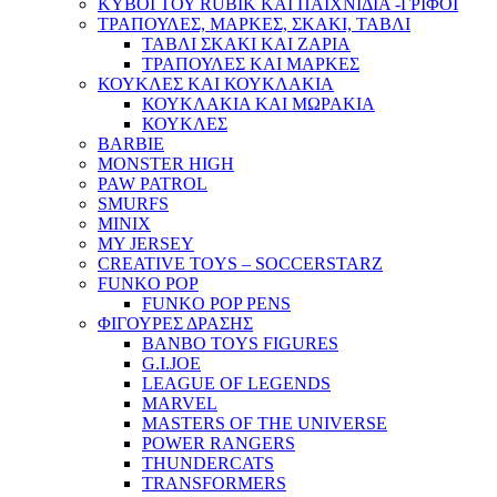
ΚΥΒΟΙ ΤΟΥ RUBIK ΚΑΙ ΠΑΙΧΝΙΔΙΑ -ΓΡΙΦΟΙ
ΤΡΑΠΟΥΛΕΣ, ΜΑΡΚΕΣ, ΣΚΑΚΙ, ΤΑΒΛΙ
ΤΑΒΛΙ ΣΚΑΚΙ ΚΑΙ ΖΑΡΙΑ
ΤΡΑΠΟΥΛΕΣ ΚΑΙ ΜΑΡΚΕΣ
ΚΟΥΚΛΕΣ ΚΑΙ ΚΟΥΚΛΑΚΙΑ
ΚΟΥΚΛΑΚΙΑ ΚΑΙ ΜΩΡΑΚΙΑ
ΚΟΥΚΛΕΣ
BARBIE
MONSTER HIGH
PAW PATROL
SMURFS
MINIX
MY JERSEY
CREATIVE TOYS – SOCCERSTARZ
FUNKO POP
FUNKO POP PENS
ΦΙΓΟΥΡΕΣ ΔΡΑΣΗΣ
BANBO TOYS FIGURES
G.I.JOE
LEAGUE OF LEGENDS
MARVEL
MASTERS OF THE UNIVERSE
POWER RANGERS
THUNDERCATS
TRANSFORMERS