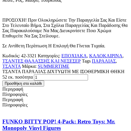
Μπλε, Ροζ, Μαύρο, Τουρκουάζ
ΠΡΟΣΟΧΗ! Πριν Ολοκληρώσετε Την Παραγγελία Σας Και Είστε
Στο Τελευταίο Βήμα, Στα Σχόλια Παραγγελίας Και Παράδοσης Θα
Σας Παρακαλούσαμε Να Μας Διευκρινίσετε Ποιο Χρώμα
Επιθυμείτε Να Σας Στείλουμε.
Σε Αντίθετη Περίπτωση Η Επιλογή Θα Γίνεται Τυχαία.
Κωδικός:
42-3321
Κατηγορίες:
ΕΠΟΧΙΑΚΑ
,
ΚΑΛΟΚΑΙΡΙΝΑ
,
ΤΣΑΝΤΕΣ ΘΑΛΑΣΣΗΣ ΚΑΙ ΝΕΣΕΣΕΡ
Tags
ΠΑΡΑΛΙΑΣ
,
ΤΣΑΝΤΑ
Μάρκα:
SUMMERTIME
ΤΣΑΝΤΑ ΠΑΡΑΛΙΑΣ ΔΙΧΤΥΩΤΗ ΜΕ ΙΣΟΘΕΡΜΙΚΗ ΘΗΚΗ
52 εκ. ποσότητα
Προσθήκη στο καλάθι
Περιγραφή
Πληροφορίες
Περιγραφή
Πληροφορίες
FUNKO BITTY POP! 4-Pack: Retro Toys: Mr.
Monopoly Vinyl Figures