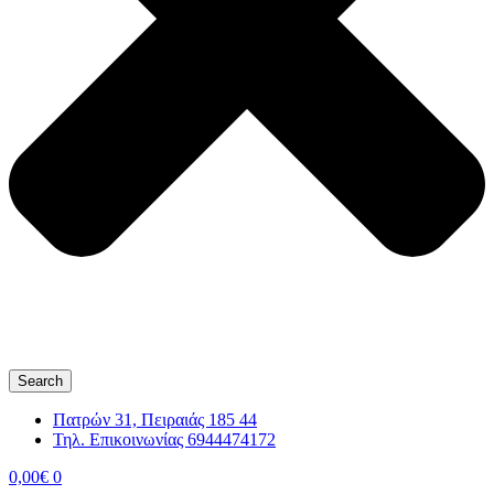
Search
Πατρών 31, Πειραιάς 185 44
Τηλ. Επικοινωνίας 6944474172
0,00
€
0