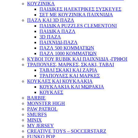
ΚΟΥΖΙΝΙΚΑ
ΠΑΙΔΙΚΕΣ ΗΛΕΚΤΡΙΚΕΣ ΣΥΣΚΕΥΕΣ
ΣΕΤ ΜΕ ΚΟΥΖΙΝΙΚΑ ΠΑΙΧΝΙΔΙΑ
ΠΑΖΛ ΚΑΙ 3D ΠΑΖΛ
ΠΑΙΔΙΚΑ PUZZLES CLEMENTONI
ΠΑΙΔΙΚΑ ΠΑΖΛ
3D ΠΑΖΛ
ΠΑΙΧΝΙΔΙ-ΠΑΖΛ
ΠΑΖΛ 500 ΚΟΜΜΑΤΙΩΝ
ΠΑΖΛ 1000 ΚΟΜΜΑΤΙΩΝ
ΚΥΒΟΙ ΤΟΥ RUBIK ΚΑΙ ΠΑΙΧΝΙΔΙΑ -ΓΡΙΦΟΙ
ΤΡΑΠΟΥΛΕΣ, ΜΑΡΚΕΣ, ΣΚΑΚΙ, ΤΑΒΛΙ
ΤΑΒΛΙ ΣΚΑΚΙ ΚΑΙ ΖΑΡΙΑ
ΤΡΑΠΟΥΛΕΣ ΚΑΙ ΜΑΡΚΕΣ
ΚΟΥΚΛΕΣ ΚΑΙ ΚΟΥΚΛΑΚΙΑ
ΚΟΥΚΛΑΚΙΑ ΚΑΙ ΜΩΡΑΚΙΑ
ΚΟΥΚΛΕΣ
BARBIE
MONSTER HIGH
PAW PATROL
SMURFS
MINIX
MY JERSEY
CREATIVE TOYS – SOCCERSTARZ
FUNKO POP