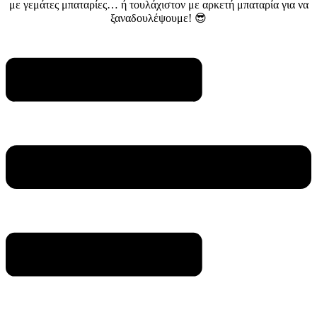
με γεμάτες μπαταρίες… ή τουλάχιστον με αρκετή μπαταρία για να
ξαναδουλέψουμε! 😎