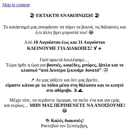
Skip to content
🏖️
ΕΚΤΑΚΤΗ ΑΝΑΚΟΙΝΩΣΗ!
🏖️
Το κατάστημά μας αποφάσισε να πάρει τα βουνά, τις θάλασσες και
ό,τι άλλο βρει μπροστά του! 😂
Από
10 Αυγούστου έως και 31 Αυγούστου
ΚΛΕΙΝΟΥΜΕ ΓΙΑ ΔΙΑΚΟΠΕΣ!
🍹☀️
Γιατί αρκετά δουλέψαμε…
Τώρα ήρθε η ώρα για
βουτιές, καφέδες, μπύρες, ξάπλα και το
κλασικό “από Δευτέρα ξεκινάμε δυνατά”
. 🤣
📌 Αν μας ψάξετε και δεν μας βρείτε,
είμαστε κάπου με τα πόδια μέσα στη θάλασσα και το κινητό
στο αθόρυβο.
📵🌊
Μέχρι τότε, να περάσετε όμορφα, να πιείτε ένα και για εμάς
και κυρίως…
ΜΗΝ ΜΑΣ ΠΕΡΙΜΕΝΕΤΕ ΝΑ ΑΝΟΙΞΟΥΜΕ!
😂
🍻
Καλές διακοπές!
Ραντεβού τον Σεπτέμβρη,