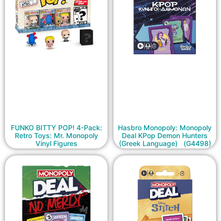
FUNKO BITTY POP! 4-Pack:
Hasbro Monopoly: Monopoly
Retro Toys: Mr. Monopoly
Deal KPop Demon Hunters
Vinyl Figures
(Greek Language) (G4498)