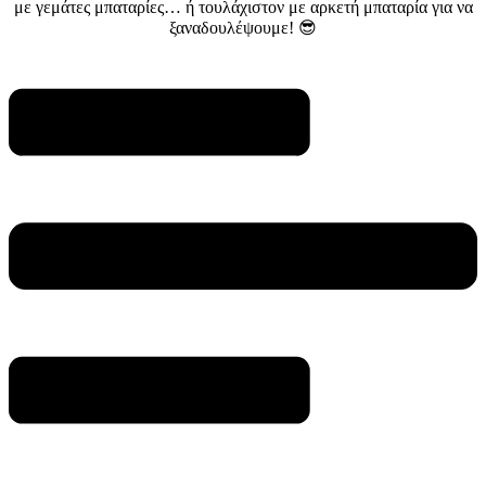
με γεμάτες μπαταρίες… ή τουλάχιστον με αρκετή μπαταρία για να
ξαναδουλέψουμε! 😎