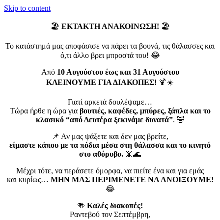
Skip to content
🏖️
ΕΚΤΑΚΤΗ ΑΝΑΚΟΙΝΩΣΗ!
🏖️
Το κατάστημά μας αποφάσισε να πάρει τα βουνά, τις θάλασσες και
ό,τι άλλο βρει μπροστά του! 😂
Από
10 Αυγούστου έως και 31 Αυγούστου
ΚΛΕΙΝΟΥΜΕ ΓΙΑ ΔΙΑΚΟΠΕΣ!
🍹☀️
Γιατί αρκετά δουλέψαμε…
Τώρα ήρθε η ώρα για
βουτιές, καφέδες, μπύρες, ξάπλα και το
κλασικό “από Δευτέρα ξεκινάμε δυνατά”
. 🤣
📌 Αν μας ψάξετε και δεν μας βρείτε,
είμαστε κάπου με τα πόδια μέσα στη θάλασσα και το κινητό
στο αθόρυβο.
📵🌊
Μέχρι τότε, να περάσετε όμορφα, να πιείτε ένα και για εμάς
και κυρίως…
ΜΗΝ ΜΑΣ ΠΕΡΙΜΕΝΕΤΕ ΝΑ ΑΝΟΙΞΟΥΜΕ!
😂
🍻
Καλές διακοπές!
Ραντεβού τον Σεπτέμβρη,